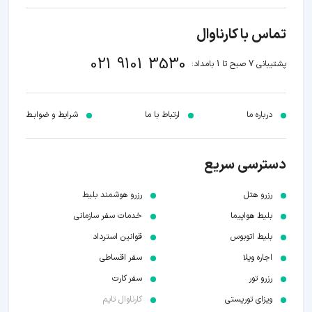
تماس با کارناوال
021 9101 3530
پشتیبانی 7 صبح تا 1 بامداد:
درباره ما
ارتباط با ما
شرایط و ضوابـط
دسترسی سریع
رزرو هتل
رزرو هوشمند بلیط
بلیط هواپیما
خدمات سفر سازمانی
بلیط اتوبوس
قوانین استرداد
اجاره ویلا
سفر اقساطی
رزرو تور
سفر کارت
ویزای توریستی
کارناوال تایم