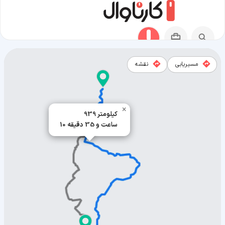
مسیریابی
نقشه
مسیر وارنا به ازمیر
×
939 کیلومتر
10 ساعت و 35 دقیقه