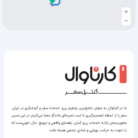
ما در کارناوال به عنوان جامع‌ترین پلتفرم رزرو خدمات سفر و گردشگری در ایران،
سفر را از لحظه‌ تصمیم‌گیری تا ثبت تجربه‌ای ماندگار معنا می‌کنیم؛ در این مسیر‍
ماموریت‌مان اراﺋــﻪ خدمات رزرو آسان، راهنمای واقعی و ترویج حال خوبی‌ست که
با دعوت به حرکت، پویایی و شادی جمعی همراه باشد.