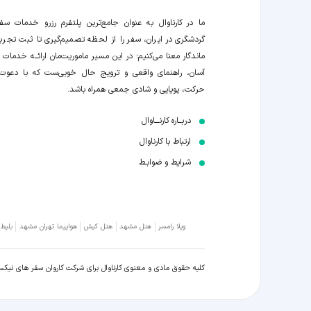
ما در کارناوال به عنوان جامع‌ترین پلتفرم رزرو خدمات سف
گردشگری در ایران، سفر را از لحظه‌ تصمیم‌گیری تا ثبت تجربه
ماندگار معنا می‌کنیم؛ در این مسیر‍ ماموریت‌مان اراﺋــﻪ خدمات ر
آسان، راهنمای واقعی و ترویج حال خوبی‌ست که با دعوت
حرکت، پویایی و شادی جمعی همراه باشد.
دربــاره کارنـــاوال
ارتباط با کارناوال
شرایط و ضوابـط
ویلا رامسر
هتل مشهد
هتل کیش
هواپیما تهران مشهد
بلیط
کلیه حقوق مادی و معنوی کارناوال برای شرکت کاروان سفر های نیک