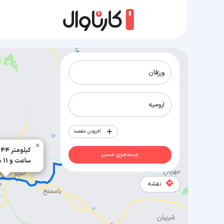
مسیر ورزقان به ارومیه
افزودن مقصد
×
244 کیلومتر
جستجوی مسیر
3 ساعت و 11 دقیقه
نقشه