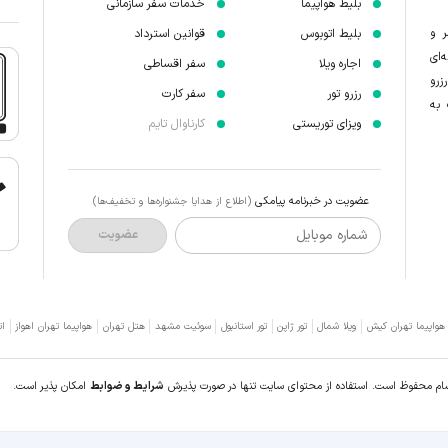
بلیط هواپیما
خدمات سفر سازمانی
ر و
بلیط اتوبوس
قوانین استرداد
‌ای
اجاره ویلا
سفر اقساطی
زرو
رزرو تور
سفر کارت
 به
ویزای توریستی
کارناوال تایم
عضویت در خبرنامه پیامکی
(اطلاع از هدایا جشنواره‌ها و تخفیف‌ها)
شماره موبایل
عضویت
 هواپیما تهران کیش
ویلا شمال
تور ژاپن
تور استانبول
سوئیت مشهد
هتل تهران
هواپیما تهران اهواز
ات
سام محفوظ است. استفاده از محتوای سایت تنها در صورت پذیرش
شرایط و ضوابط
امکان پذیر است.