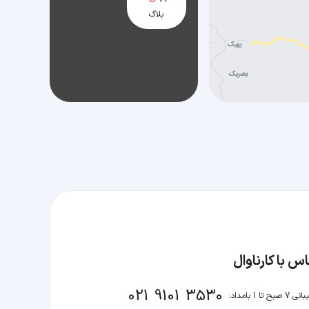
بلاگ
س با کارناوال
021 9101 3530
صبح تا 1 بامداد: