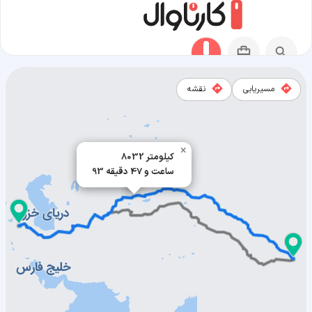
مسیریابی
نقشه
مسیر ووهان به ارومیه
×
8032 کیلومتر
93 ساعت و 47 دقیقه