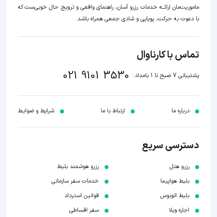
ماموریت‌مان اراﺋــﻪ خدمات رزرو آسان، راهنمای واقعی و ترویج حال خوبی‌ست که
با دعوت به حرکت، پویایی و شادی جمعی همراه باشد.
تماس با کارناوال
021 9101 3530
پشتیبانی 7 صبح تا 1 بامداد:
درباره ما
ارتباط با ما
شرایط و ضوابـط
دسترسی سریع
رزرو هتل
رزرو هوشمند بلیط
بلیط هواپیما
خدمات سفر سازمانی
بلیط اتوبوس
قوانین استرداد
اجاره ویلا
سفر اقساطی