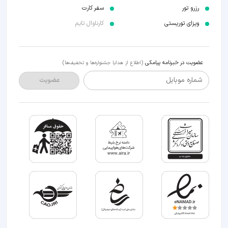
رزرو تور
سفر کارت
ویزای توریستی
کارناوال تایم
عضویت در خبرنامه پیامکی
(اطلاع از هدایا جشنواره‌ها و تخفیف‌ها)
شماره موبایل
عضویت