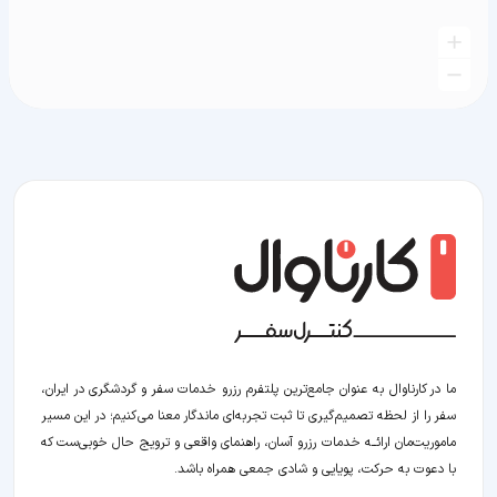
ما در کارناوال به عنوان جامع‌ترین پلتفرم رزرو خدمات سفر و گردشگری در ایران،
سفر را از لحظه‌ تصمیم‌گیری تا ثبت تجربه‌ای ماندگار معنا می‌کنیم؛ در این مسیر‍
ماموریت‌مان اراﺋــﻪ خدمات رزرو آسان، راهنمای واقعی و ترویج حال خوبی‌ست که
با دعوت به حرکت، پویایی و شادی جمعی همراه باشد.