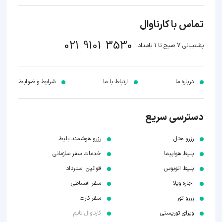
تماس با کارناوال
021 9101 3530
پشتیبانی 7 صبح تا 1 بامداد:
درباره ما
ارتباط با ما
شرایط و ضوابـط
دسترسی سریع
رزرو هتل
رزرو هوشمند بلیط
بلیط هواپیما
خدمات سفر سازمانی
بلیط اتوبوس
قوانین استرداد
اجاره ویلا
سفر اقساطی
رزرو تور
سفر کارت
ویزای توریستی
کارناوال تایم