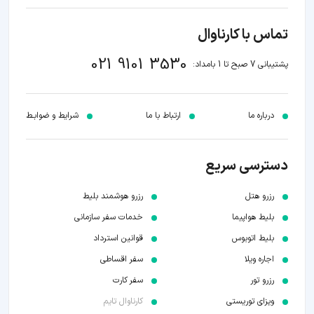
تماس با کارناوال
021 9101 3530
پشتیبانی 7 صبح تا 1 بامداد:
درباره ما
ارتباط با ما
شرایط و ضوابـط
دسترسی سریع
رزرو هتل
رزرو هوشمند بلیط
بلیط هواپیما
خدمات سفر سازمانی
بلیط اتوبوس
قوانین استرداد
اجاره ویلا
سفر اقساطی
رزرو تور
سفر کارت
ویزای توریستی
کارناوال تایم