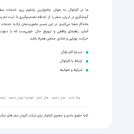
ما در کارناوال به عنوان جامع‌ترین پلتفرم رزرو خدمات سف
گردشگری در ایران، سفر را از لحظه‌ تصمیم‌گیری تا ثبت تجربه
ماندگار معنا می‌کنیم؛ در این مسیر‍ ماموریت‌مان اراﺋــﻪ خدمات ر
آسان، راهنمای واقعی و ترویج حال خوبی‌ست که با دعوت
حرکت، پویایی و شادی جمعی همراه باشد.
دربــاره کارنـــاوال
ارتباط با کارناوال
شرایط و ضوابـط
ویلا رامسر
هتل مشهد
هتل کیش
هواپیما تهران مشهد
بلیط
کلیه حقوق مادی و معنوی کارناوال برای شرکت کاروان سفر های نیک