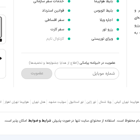
بلیط هواپیما
خدمات سفر سازمانی
ر و
بلیط اتوبوس
قوانین استرداد
‌ای
اجاره ویلا
سفر اقساطی
زرو
رزرو تور
سفر کارت
 به
ویزای توریستی
کارناوال تایم
عضویت در خبرنامه پیامکی
(اطلاع از هدایا جشنواره‌ها و تخفیف‌ها)
شماره موبایل
عضویت
 هواپیما تهران کیش
ویلا شمال
تور ژاپن
تور استانبول
سوئیت مشهد
هتل تهران
هواپیما تهران اهواز
ات
سام محفوظ است. استفاده از محتوای سایت تنها در صورت پذیرش
شرایط و ضوابط
امکان پذیر است.