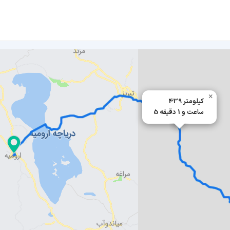
×
439 کیلومتر
5 ساعت و 1 دقیقه