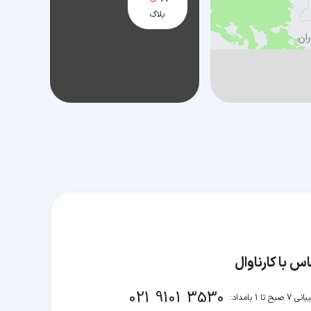
بلاگ
س با کارناوال
021 9101 3530
صبح تا 1 بامداد: