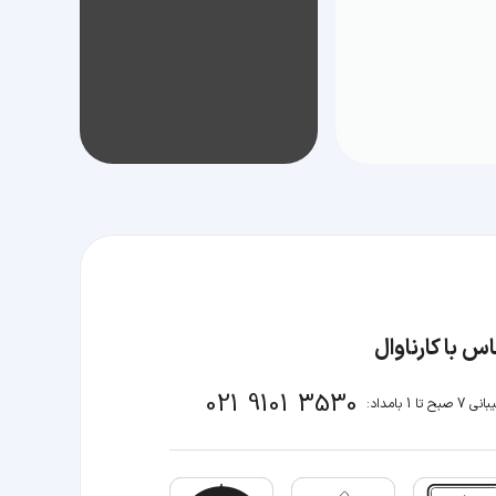
س با کارناوال
021 9101 3530
صبح تا 1 بامداد: