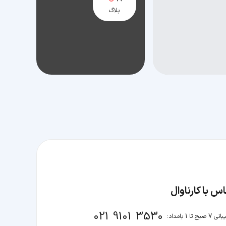
بلاگ
س با کارناوال
021 9101 3530
صبح تا 1 بامداد: