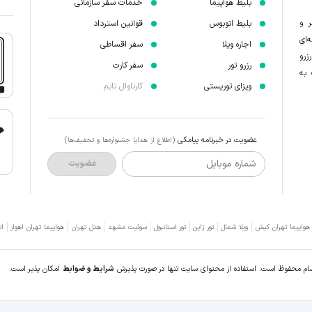
بلیط هواپیما
خدمات سفر سازمانی
ر و
بلیط اتوبوس
قوانین استرداد
‌ای
اجاره ویلا
سفر اقساطی
زرو
رزرو تور
سفر کارت
 به
ویزای توریستی
کارناوال تایم
عضویت در خبرنامه پیامکی
(اطلاع از هدایا جشنواره‌ها و تخفیف‌ها)
شماره موبایل
عضویت
 هواپیما تهران کیش
ویلا شمال
تور ژاپن
تور استانبول
سوئیت مشهد
هتل تهران
هواپیما تهران اهواز
ات
سام محفوظ است. استفاده از محتوای سایت تنها در صورت پذیرش
شرایط و ضوابط
امکان پذیر است.