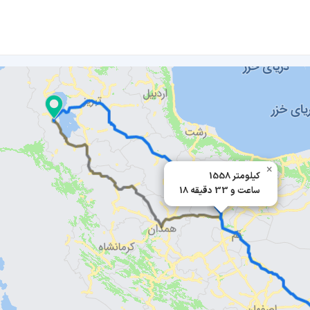
×
1558 کیلومتر
18 ساعت و 33 دقیقه