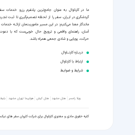
ما در کارناوال به عنوان جامع‌ترین پلتفرم رزرو خدمات سف
گردشگری در ایران، سفر را از لحظه‌ تصمیم‌گیری تا ثبت تجربه
ماندگار معنا می‌کنیم؛ در این مسیر‍ ماموریت‌مان اراﺋــﻪ خدمات ر
آسان، راهنمای واقعی و ترویج حال خوبی‌ست که با دعوت
حرکت، پویایی و شادی جمعی همراه باشد.
دربــاره کارنـــاوال
ارتباط با کارناوال
شرایط و ضوابـط
ویلا رامسر
هتل مشهد
هتل کیش
هواپیما تهران مشهد
بلیط
کلیه حقوق مادی و معنوی کارناوال برای شرکت کاروان سفر های نیک