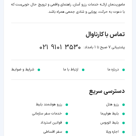
ماموریت‌مان اراﺋــﻪ خدمات رزرو آسان، راهنمای واقعی و ترویج حال خوبی‌ست که
با دعوت به حرکت، پویایی و شادی جمعی همراه باشد.
تماس با کارناوال
021 9101 3530
پشتیبانی 7 صبح تا 1 بامداد:
درباره ما
ارتباط با ما
شرایط و ضوابـط
دسترسی سریع
رزرو هتل
رزرو هوشمند بلیط
بلیط هواپیما
خدمات سفر سازمانی
بلیط اتوبوس
قوانین استرداد
اجاره ویلا
سفر اقساطی