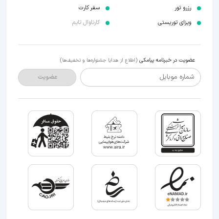
رزرو تور
سفر کارت
ویزای توریستی
کارناوال تایم
عضویت در خبرنامه پیامکی
(اطلاع از هدایا جشنواره‌ها و تخفیف‌ها)
شماره موبایل
عضویت