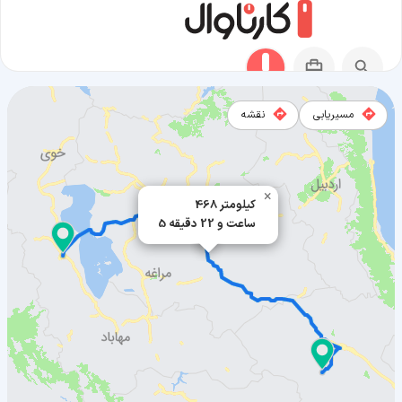
مسیریابی
نقشه
مسیر زرین آباد به ارومیه
×
468 کیلومتر
5 ساعت و 22 دقیقه