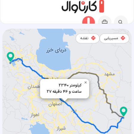
مسیریابی
نقشه
مسیر زهک به ارومیه
×
2340 کیلومتر
27 ساعت و 46 دقیقه