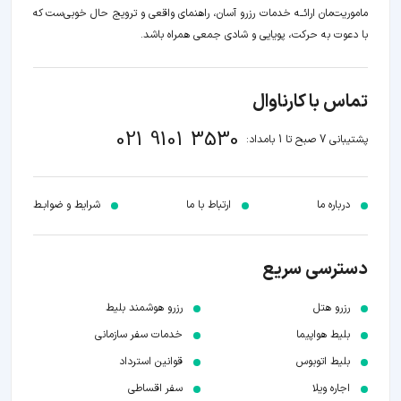
ماموریت‌مان اراﺋــﻪ خدمات رزرو آسان، راهنمای واقعی و ترویج حال خوبی‌ست که
با دعوت به حرکت، پویایی و شادی جمعی همراه باشد.
تماس با کارناوال
021 9101 3530
پشتیبانی 7 صبح تا 1 بامداد:
درباره ما
ارتباط با ما
شرایط و ضوابـط
دسترسی سریع
رزرو هتل
رزرو هوشمند بلیط
بلیط هواپیما
خدمات سفر سازمانی
بلیط اتوبوس
قوانین استرداد
اجاره ویلا
سفر اقساطی