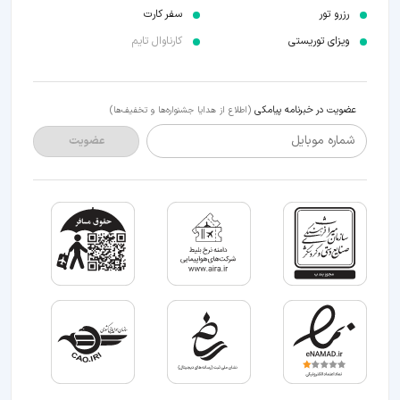
رزرو تور
سفر کارت
ویزای توریستی
کارناوال تایم
عضویت در خبرنامه پیامکی
(اطلاع از هدایا جشنواره‌ها و تخفیف‌ها)
شماره موبایل
عضویت