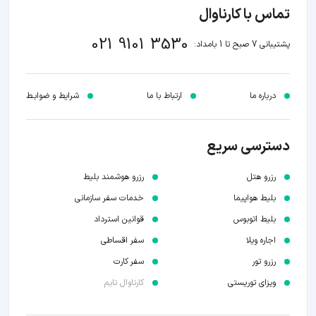
تماس با کارناوال
021 9101 3530
پشتیبانی 7 صبح تا 1 بامداد:
درباره ما
ارتباط با ما
شرایط و ضوابـط
دسترسی سریع
رزرو هتل
رزرو هوشمند بلیط
بلیط هواپیما
خدمات سفر سازمانی
بلیط اتوبوس
قوانین استرداد
اجاره ویلا
سفر اقساطی
رزرو تور
سفر کارت
ویزای توریستی
کارناوال تایم