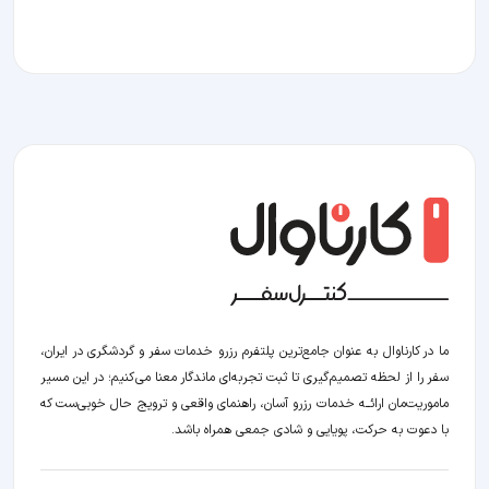
ما در کارناوال به عنوان جامع‌ترین پلتفرم رزرو خدمات سفر و گردشگری در ایران،
سفر را از لحظه‌ تصمیم‌گیری تا ثبت تجربه‌ای ماندگار معنا می‌کنیم؛ در این مسیر‍
ماموریت‌مان اراﺋــﻪ خدمات رزرو آسان، راهنمای واقعی و ترویج حال خوبی‌ست که
با دعوت به حرکت، پویایی و شادی جمعی همراه باشد.