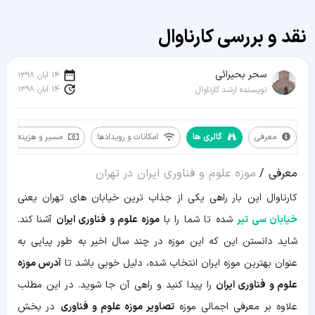
نقد و بررسی کارناوال
سحر بحیرائی
14 آبان 1398
14 آبان 1398
نویسنده ارشد کارناوال
معرفی
گالری ها
امکانات و رویدادها
مسیر و هزینه
معرفی
معرفی /
موزه علوم و فناوری ایران در تهران
گالری
ها
کارناوال این بار راهی یکی از جذاب ترین خیابان های تهران یعنی
امکانات
و
خیابان سی تیر
شده تا شما را با
موزه علوم و فناوری ایران
آشنا کند.
رویدادها
مسیر
شاید دانستن این که این موزه در چند سال اخیر به طور پیاپی به
و
هزینه
عنوان بهترین موزه ایران انتخاب شده، دلیل خوبی باشد تا
آدرس موزه
علوم و فناوری ایران
را پیدا کنید و راهی آن جا شوید. در این مطلب
علاوه بر معرفی اجمالی موزه
تصاویر موزه علوم و فناوری
در بخش