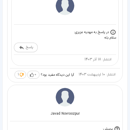
در پاسخ به مهدیه عزیزی:
سلام بله
پاسخ
انتشار: 18 آذر 1403
انتشار: 10 اردیبهشت 1403
0
1
آیا این دیدگاه مفید بود؟
Javad Novroozpur
پرسش: