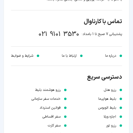
تماس با کارناوال
021 9101 3530
پشتیبانی 7 صبح تا 1 بامداد:
درباره ما
ارتباط با ما
شرایط و ضوابـط
دسترسی سریع
رزرو هتل
رزرو هوشمند بلیط
بلیط هواپیما
خدمات سفر سازمانی
بلیط اتوبوس
قوانین استرداد
اجاره ویلا
سفر اقساطی
رزرو تور
سفر کارت