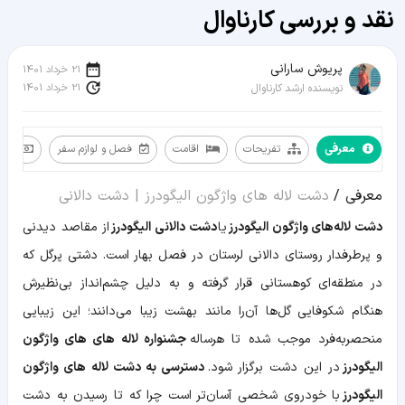
نقد و بررسی کارناوال
پریوش سارانی
21 خرداد 1401
21 خرداد 1401
نویسنده ارشد کارناوال
معرفی
تفریحات
اقامت
فصل و لوازم سفر
مسی
معرفی
معرفی /
دشت لاله ‌های واژگون الیگودرز | دشت دالانی
تفریحات
اقامت
دشت لاله‌های واژگون الیگودرز
یا
دشت دالانی الیگودرز
از مقاصد دیدنی
فصل
و
و پرطرفدار روستای دالانی لرستان در فصل بهار است. دشتی پرگل که
لوازم
سفر
در منطقه‌ای کوهستانی قرار گرفته و به دلیل چشم‌انداز بی‌نظیرش
مسیر
و
هنگام شکوفایی گل‌ها آن‌را مانند بهشت زیبا می‌دانند؛ این زیبایی
دسترسی
منحصربه‌فرد موجب شده تا هرساله
جشنواره لاله های های واژگون
اطلاعات
تکمیلی
الیگودرز
در این دشت برگزار شود.
دسترسی به دشت لاله های واژگون
الیگودرز
با خودروی شخصی آسان‌تر است چرا که تا رسیدن به دشت