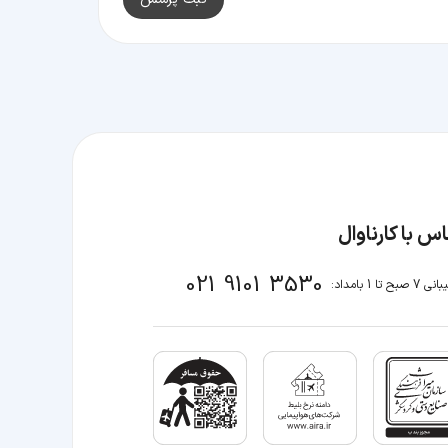
س با کارناوال
021 9101 3530
صبح تا 1 بامداد: