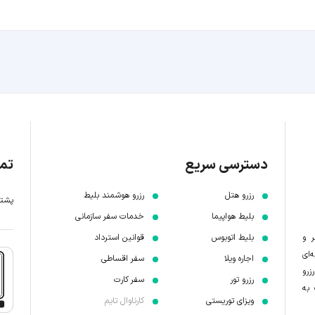
دسترسی سریع
تما
رزرو هتل
رزرو هوشمند بلیط
پشتیبانی 7 
بلیط هواپیما
خدمات سفر سازمانی
ر و
بلیط اتوبوس
قوانین استرداد
‌ای
اجاره ویلا
سفر اقساطی
زرو
رزرو تور
سفر کارت
 به
ویزای توریستی
کارناوال تایم