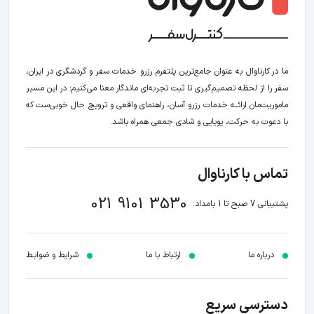
ما در کارناوال به عنوان جامع‌ترین پلتفرم رزرو خدمات سفر و گردشگری در ایران،
سفر را از لحظه‌ تصمیم‌گیری تا ثبت تجربه‌ای ماندگار معنا می‌کنیم؛ در این مسیر‍
ماموریت‌مان اراﺋــﻪ خدمات رزرو آسان، راهنمای واقعی و ترویج حال خوبی‌ست که
با دعوت به حرکت، پویایی و شادی جمعی همراه باشد.
تماس با کارناوال
021 9101 3530
پشتیبانی 7 صبح تا 1 بامداد:
درباره ما
ارتباط با ما
شرایط و ضوابـط
دسترسی سریع