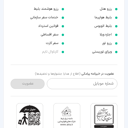
رزرو هتل
رزرو هوشمند بلیط
بلیط هواپیما
خدمات سفر سازمانی
بلیط اتوبوس
قوانین استرداد
اجاره ویلا
سفر اقساطی
رزرو تور
سفر کارت
ویزای توریستی
کارناوال تایم
عضویت در خبرنامه پیامکی
(اطلاع از هدایا جشنواره‌ها و تخفیف‌ها)
شماره موبایل
عضویت