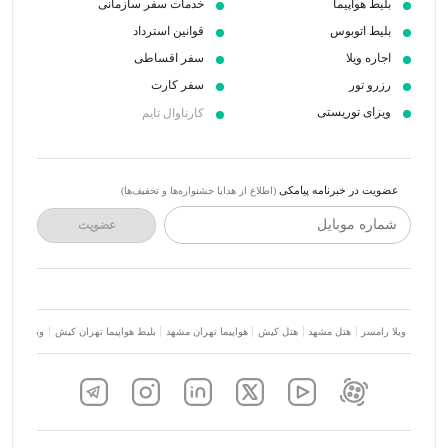
بلیط هواپیما
خدمات سفر سازمانی
بلیط اتوبوس
قوانین استرداد
اجاره ویلا
سفر اقساطی
رزرو تور
سفر کارت
ویزای توریستی
کارناوال تایم
عضویت در خبرنامه پیامکی
(اطلاع از هدایا جشنواره‌ها و تخفیف‌ها)
شماره موبایل
عضویت
ویلا رامسر
هتل مشهد
هتل کیش
هواپیما تهران مشهد
بلیط هواپیما تهران کیش
ویلا شمال