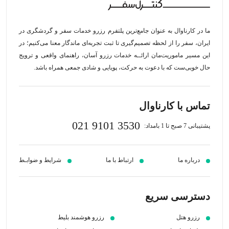
ما در کارناوال به عنوان جامع‌ترین پلتفرم رزرو خدمات سفر و گردشگری در
ایران، سفر را از لحظه‌ تصمیم‌گیری تا ثبت تجربه‌ای ماندگار معنا می‌کنیم؛ در
این مسیر‍ ماموریت‌مان اراﺋــﻪ خدمات رزرو آسان، راهنمای واقعی و ترویج
حال خوبی‌ست که با دعوت به حرکت، پویایی و شادی جمعی همراه باشد.
تماس با کارناوال
021 9101 3530
پشتیبانی 7 صبح تا 1 بامداد:
درباره ما
ارتباط با ما
شرایط و ضوابـط
دسترسی سریع
رزرو هتل
رزرو هوشمند بلیط