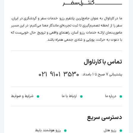
ما در کارناوال به عنوان جامع‌ترین پلتفرم رزرو خدمات سفر و گردشگری در ایران،
سفر را از لحظه‌ تصمیم‌گیری تا ثبت تجربه‌ای ماندگار معنا می‌کنیم؛ در این مسیر‍
ماموریت‌مان اراﺋــﻪ خدمات رزرو آسان، راهنمای واقعی و ترویج حال خوبی‌ست که
با دعوت به حرکت، پویایی و شادی جمعی همراه باشد.
تماس با کارناوال
021 9101 3530
پشتیبانی 7 صبح تا 1 بامداد:
درباره ما
ارتباط با ما
شرایط و ضوابـط
دسترسی سریع
رزرو هتل
رزرو هوشمند بلیط