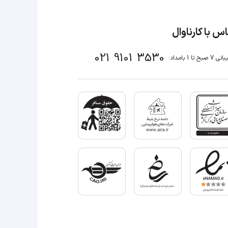
س با کارناوال
021 9101 3530
صبح تا 1 بامداد: