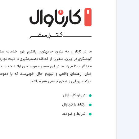
ما در کارناوال به عنوان جامع‌ترین پلتفرم رزرو خدمات سف
گردشگری در ایران، سفر را از لحظه‌ تصمیم‌گیری تا ثبت تجربه
ماندگار معنا می‌کنیم؛ در این مسیر‍ ماموریت‌مان اراﺋــﻪ خدمات ر
آسان، راهنمای واقعی و ترویج حال خوبی‌ست که با دعوت
حرکت، پویایی و شادی جمعی همراه باشد.
دربــاره کارنـــاوال
ارتباط با کارناوال
شرایط و ضوابـط