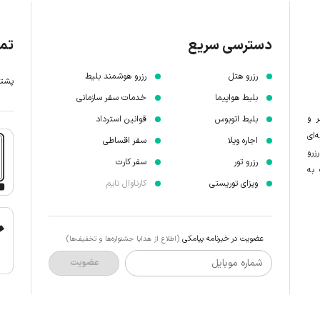
دسترسی سریع
تما
رزرو هتل
رزرو هوشمند بلیط
پشتیبانی 7 
بلیط هواپیما
خدمات سفر سازمانی
ر و
بلیط اتوبوس
قوانین استرداد
‌ای
اجاره ویلا
سفر اقساطی
زرو
رزرو تور
سفر کارت
 به
ویزای توریستی
کارناوال تایم
عضویت در خبرنامه پیامکی
(اطلاع از هدایا جشنواره‌ها و تخفیف‌ها)
شماره موبایل
عضویت