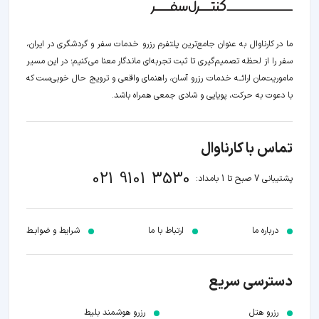
ما در کارناوال به عنوان جامع‌ترین پلتفرم رزرو خدمات سفر و گردشگری در ایران،
سفر را از لحظه‌ تصمیم‌گیری تا ثبت تجربه‌ای ماندگار معنا می‌کنیم؛ در این مسیر‍
ماموریت‌مان اراﺋــﻪ خدمات رزرو آسان، راهنمای واقعی و ترویج حال خوبی‌ست که
با دعوت به حرکت، پویایی و شادی جمعی همراه باشد.
تماس با کارناوال
021 9101 3530
پشتیبانی 7 صبح تا 1 بامداد:
درباره ما
ارتباط با ما
شرایط و ضوابـط
دسترسی سریع
رزرو هتل
رزرو هوشمند بلیط