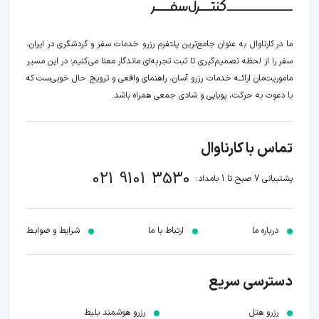
ما در کارناوال به عنوان جامع‌ترین پلتفرم رزرو خدمات سفر و گردشگری در ایران،
سفر را از لحظه‌ تصمیم‌گیری تا ثبت تجربه‌ای ماندگار معنا می‌کنیم؛ در این مسیر‍
ماموریت‌مان اراﺋــﻪ خدمات رزرو آسان، راهنمای واقعی و ترویج حال خوبی‌ست که
با دعوت به حرکت، پویایی و شادی جمعی همراه باشد.
تماس با کارناوال
021 9101 3530
پشتیبانی 7 صبح تا 1 بامداد:
درباره ما
ارتباط با ما
شرایط و ضوابـط
دسترسی سریع
رزرو هتل
رزرو هوشمند بلیط