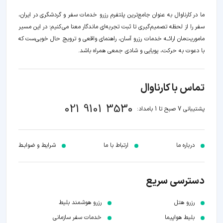
ما در کارناوال به عنوان جامع‌ترین پلتفرم رزرو خدمات سفر و گردشگری در ایران،
سفر را از لحظه‌ تصمیم‌گیری تا ثبت تجربه‌ای ماندگار معنا می‌کنیم؛ در این مسیر‍
ماموریت‌مان اراﺋــﻪ خدمات رزرو آسان، راهنمای واقعی و ترویج حال خوبی‌ست که
با دعوت به حرکت، پویایی و شادی جمعی همراه باشد.
تماس با کارناوال
021 9101 3530
پشتیبانی 7 صبح تا 1 بامداد:
درباره ما
ارتباط با ما
شرایط و ضوابـط
دسترسی سریع
رزرو هتل
رزرو هوشمند بلیط
بلیط هواپیما
خدمات سفر سازمانی