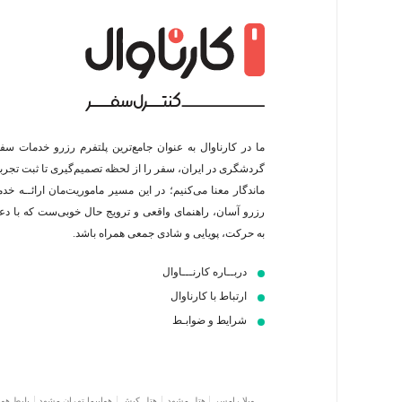
ما در کارناوال به عنوان جامع‌ترین پلتفرم رزرو خدمات سف
گردشگری در ایران، سفر را از لحظه‌ تصمیم‌گیری تا ثبت تجربه
ماندگار معنا می‌کنیم؛ در این مسیر‍ ماموریت‌مان اراﺋــﻪ خد
رزرو آسان، راهنمای واقعی و ترویج حال خوبی‌ست که با د
به حرکت، پویایی و شادی جمعی همراه باشد.
دربــاره کارنـــاوال
ارتباط با کارناوال
شرایط و ضوابـط
ویلا رامسر
هتل مشهد
هتل کیش
هواپیما تهران مشهد
بلیط هوا