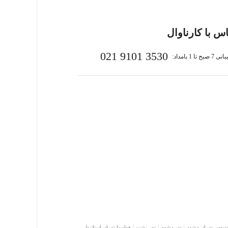
س با کارناوال
021 9101 3530
بح تا 1 بامداد:
توبوس تهران مشهد
تور مشهد
تور رشت
هواپیما تهران استانبول