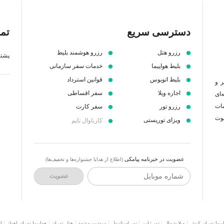
دسترسی سریع
تما
رزرو هتل
رزرو هوشمند بلیط
پشتیبانی 7 ص
بلیط هواپیما
خدمات سفر سازمانی
بلیط اتوبوس
قوانین استرداد
ر و
اجاره ویلا
سفر اقساطی
‌ای
مات
رزرو تور
سفر کارت
عوت
ویزای توریستی
کارناوال تایم
عضویت در خبرنامه پیامکی
(اطلاع از هدایا جشنواره‌ها و تخفیف‌ها)
شماره موبایل
عضویت
پیما تهران کیش
ویلا شمال
تور ژاپن
تور استانبول
سوئیت مشهد
هتل تهران
هواپیما تهران اهواز
ا