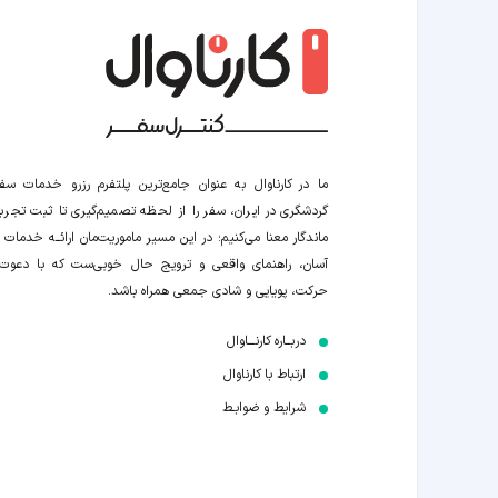
ما در کارناوال به عنوان جامع‌ترین پلتفرم رزرو خدمات سف
گردشگری در ایران، سفر را از لحظه‌ تصمیم‌گیری تا ثبت تجربه
ماندگار معنا می‌کنیم؛ در این مسیر‍ ماموریت‌مان اراﺋــﻪ خدمات ر
آسان، راهنمای واقعی و ترویج حال خوبی‌ست که با دعوت
حرکت، پویایی و شادی جمعی همراه باشد.
دربــاره کارنـــاوال
ارتباط با کارناوال
شرایط و ضوابـط