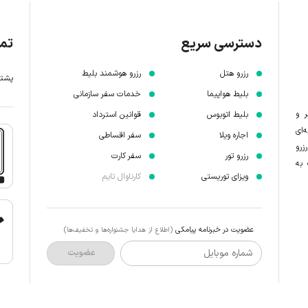
دسترسی سریع
تما
رزرو هتل
رزرو هوشمند بلیط
پشتیبانی 7 
بلیط هواپیما
خدمات سفر سازمانی
ر و
بلیط اتوبوس
قوانین استرداد
‌ای
اجاره ویلا
سفر اقساطی
زرو
رزرو تور
سفر کارت
 به
ویزای توریستی
کارناوال تایم
عضویت در خبرنامه پیامکی
(اطلاع از هدایا جشنواره‌ها و تخفیف‌ها)
شماره موبایل
عضویت