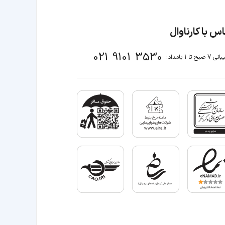
س با کارناوال
021 9101 3530
صبح تا 1 بامداد: