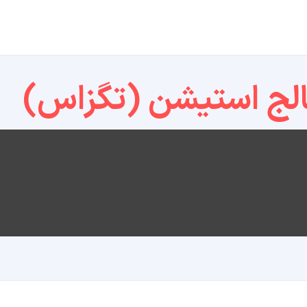
لج استیشن (تگزاس)