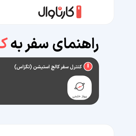
راهنمای سفر به
کا
کنترل سفر کالج استیشن (تگزاس)
پرواز خارجی