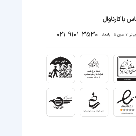
س با کارناوال
021 9101 3530
صبح تا 1 بامداد: