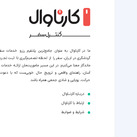
ما در کارناوال به عنوان جامع‌ترین پلتفرم رزرو خدمات سف
گردشگری در ایران، سفر را از لحظه‌ تصمیم‌گیری تا ثبت تجربه
ماندگار معنا می‌کنیم؛ در این مسیر‍ ماموریت‌مان اراﺋــﻪ خدمات ر
آسان، راهنمای واقعی و ترویج حال خوبی‌ست که با دعوت
حرکت، پویایی و شادی جمعی همراه باشد.
دربــاره کارنـــاوال
ارتباط با کارناوال
شرایط و ضوابـط