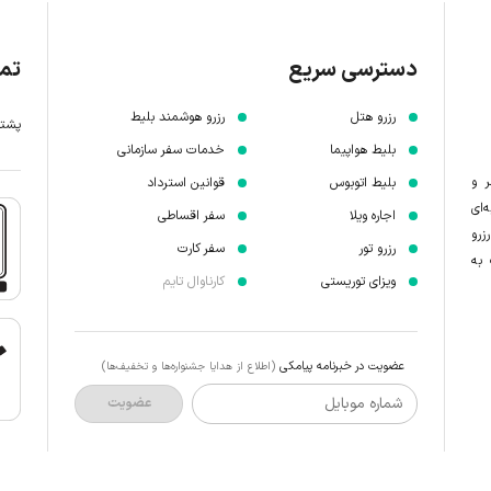
دسترسی سریع
تما
رزرو هتل
رزرو هوشمند بلیط
پشتیبانی 7 
بلیط هواپیما
خدمات سفر سازمانی
ر و
بلیط اتوبوس
قوانین استرداد
‌ای
اجاره ویلا
سفر اقساطی
زرو
رزرو تور
سفر کارت
 به
ویزای توریستی
کارناوال تایم
عضویت در خبرنامه پیامکی
(اطلاع از هدایا جشنواره‌ها و تخفیف‌ها)
شماره موبایل
عضویت