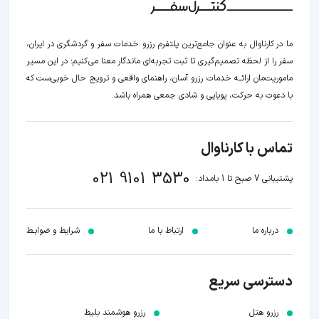
ما در کارناوال به عنوان جامع‌ترین پلتفرم رزرو خدمات سفر و گردشگری در ایران،
سفر را از لحظه‌ تصمیم‌گیری تا ثبت تجربه‌ای ماندگار معنا می‌کنیم؛ در این مسیر‍
ماموریت‌مان اراﺋــﻪ خدمات رزرو آسان، راهنمای واقعی و ترویج حال خوبی‌ست که
با دعوت به حرکت، پویایی و شادی جمعی همراه باشد.
تماس با کارناوال
021 9101 3530
پشتیبانی 7 صبح تا 1 بامداد:
درباره ما
ارتباط با ما
شرایط و ضوابـط
دسترسی سریع
رزرو هتل
رزرو هوشمند بلیط