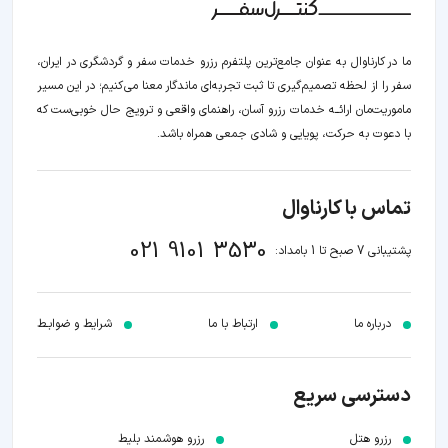
ما در کارناوال به عنوان جامع‌ترین پلتفرم رزرو خدمات سفر و گردشگری در ایران،
سفر را از لحظه‌ تصمیم‌گیری تا ثبت تجربه‌ای ماندگار معنا می‌کنیم؛ در این مسیر‍
ماموریت‌مان اراﺋــﻪ خدمات رزرو آسان، راهنمای واقعی و ترویج حال خوبی‌ست که
با دعوت به حرکت، پویایی و شادی جمعی همراه باشد.
تماس با کارناوال
021 9101 3530
پشتیبانی 7 صبح تا 1 بامداد:
درباره ما
ارتباط با ما
شرایط و ضوابـط
دسترسی سریع
رزرو هتل
رزرو هوشمند بلیط