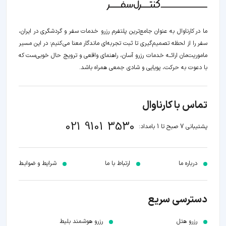
ما در کارناوال به عنوان جامع‌ترین پلتفرم رزرو خدمات سفر و گردشگری در ایران،
سفر را از لحظه‌ تصمیم‌گیری تا ثبت تجربه‌ای ماندگار معنا می‌کنیم؛ در این مسیر‍
ماموریت‌مان اراﺋــﻪ خدمات رزرو آسان، راهنمای واقعی و ترویج حال خوبی‌ست که
با دعوت به حرکت، پویایی و شادی جمعی همراه باشد.
تماس با کارناوال
021 9101 3530
پشتیبانی 7 صبح تا 1 بامداد:
درباره ما
ارتباط با ما
شرایط و ضوابـط
دسترسی سریع
رزرو هتل
رزرو هوشمند بلیط