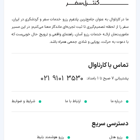
ما در کارناوال به عنوان جامع‌ترین پلتفرم رزرو خدمات سفر و گردشگری در ایران،
سفر را از لحظه‌ تصمیم‌گیری تا ثبت تجربه‌ای ماندگار معنا می‌کنیم؛ در این مسیر‍
ماموریت‌مان اراﺋــﻪ خدمات رزرو آسان، راهنمای واقعی و ترویج حال خوبی‌ست که
با دعوت به حرکت، پویایی و شادی جمعی همراه باشد.
تماس با کارناوال
021 9101 3530
پشتیبانی 7 صبح تا 1 بامداد:
درباره ما
ارتباط با ما
شرایط و ضوابـط
دسترسی سریع
رزرو هتل
رزرو هوشمند بلیط