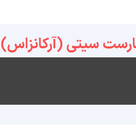
رست سیتی (آرکانزاس)