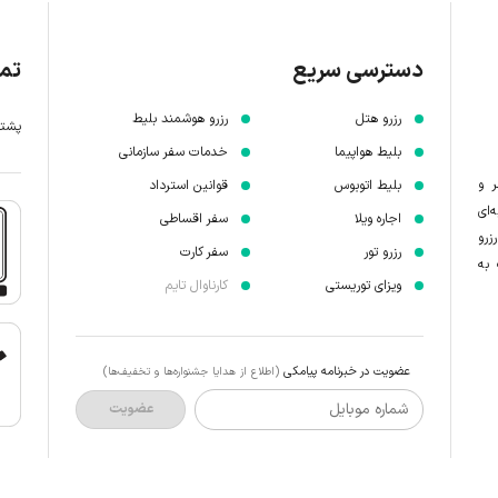
دسترسی سریع
تما
رزرو هتل
رزرو هوشمند بلیط
پشتیبانی 7 
بلیط هواپیما
خدمات سفر سازمانی
ر و
بلیط اتوبوس
قوانین استرداد
‌ای
اجاره ویلا
سفر اقساطی
زرو
رزرو تور
سفر کارت
 به
ویزای توریستی
کارناوال تایم
عضویت در خبرنامه پیامکی
(اطلاع از هدایا جشنواره‌ها و تخفیف‌ها)
شماره موبایل
عضویت