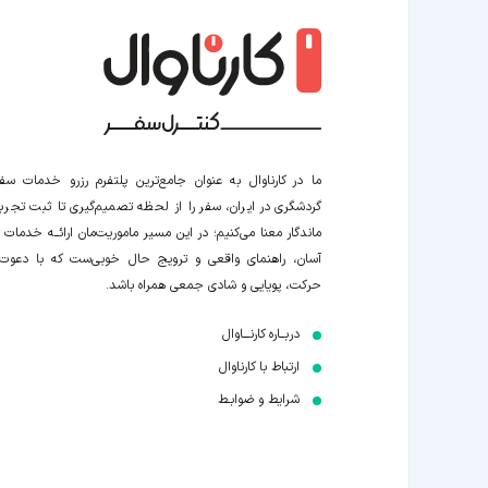
ما در کارناوال به عنوان جامع‌ترین پلتفرم رزرو خدمات سف
گردشگری در ایران، سفر را از لحظه‌ تصمیم‌گیری تا ثبت تجربه
ماندگار معنا می‌کنیم؛ در این مسیر‍ ماموریت‌مان اراﺋــﻪ خدمات ر
آسان، راهنمای واقعی و ترویج حال خوبی‌ست که با دعوت
حرکت، پویایی و شادی جمعی همراه باشد.
دربــاره کارنـــاوال
ارتباط با کارناوال
شرایط و ضوابـط