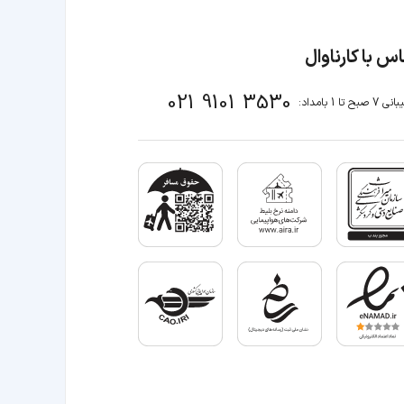
س با کارناوال
021 9101 3530
صبح تا 1 بامداد: