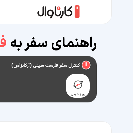
راهنمای سفر به
فا
کنترل سفر فارست سیتی (آرکانزاس)
پرواز خارجی