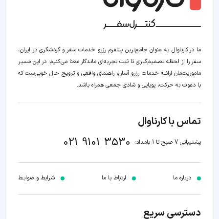
ما در کارناوال به عنوان جامع‌ترین پلتفرم رزرو خدمات سفر و گردشگری در ایران،
سفر را از لحظه‌ تصمیم‌گیری تا ثبت تجربه‌ای ماندگار معنا می‌کنیم؛ در این مسیر‍
ماموریت‌مان اراﺋــﻪ خدمات رزرو آسان، راهنمای واقعی و ترویج حال خوبی‌ست که
با دعوت به حرکت، پویایی و شادی جمعی همراه باشد.
تماس با کارناوال
021 9101 3530
پشتیبانی 7 صبح تا 1 بامداد:
درباره ما
ارتباط با ما
شرایط و ضوابـط
دسترسی سریع