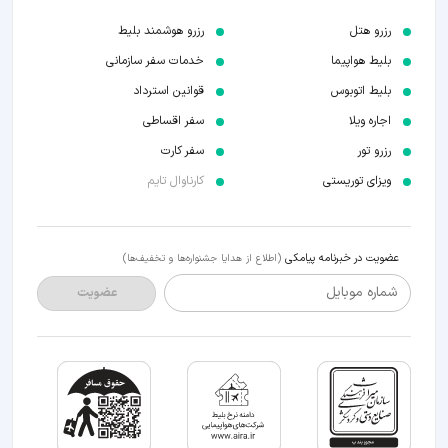
رزرو هتل
رزرو هوشمند بلیط
بلیط هواپیما
خدمات سفر سازمانی
بلیط اتوبوس
قوانین استرداد
اجاره ویلا
سفر اقساطی
رزرو تور
سفر کارت
ویزای توریستی
کارناوال تایم
عضویت در خبرنامه پیامکی
(اطلاع از هدایا جشنواره‌ها و تخفیف‌ها)
شماره موبایل
عضویت