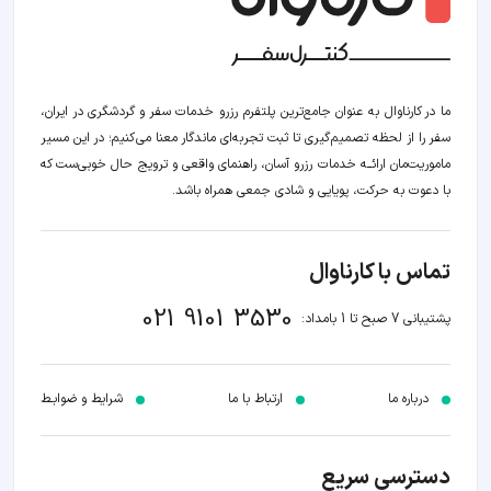
ما در کارناوال به عنوان جامع‌ترین پلتفرم رزرو خدمات سفر و گردشگری در ایران،
سفر را از لحظه‌ تصمیم‌گیری تا ثبت تجربه‌ای ماندگار معنا می‌کنیم؛ در این مسیر‍
ماموریت‌مان اراﺋــﻪ خدمات رزرو آسان، راهنمای واقعی و ترویج حال خوبی‌ست که
با دعوت به حرکت، پویایی و شادی جمعی همراه باشد.
تماس با کارناوال
021 9101 3530
پشتیبانی 7 صبح تا 1 بامداد:
درباره ما
ارتباط با ما
شرایط و ضوابـط
دسترسی سریع