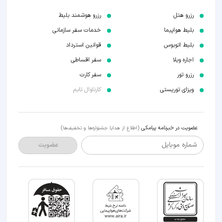
رزرو هتل
رزرو هوشمند بلیط
بلیط هواپیما
خدمات سفر سازمانی
بلیط اتوبوس
قوانین استرداد
اجاره ویلا
سفر اقساطی
رزرو تور
سفر کارت
ویزای توریستی
کارناوال تایم
عضویت در خبرنامه پیامکی
(اطلاع از هدایا جشنواره‌ها و تخفیف‌ها)
شماره موبایل
عضویت