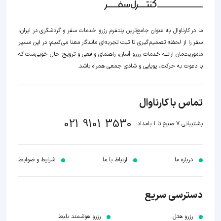
ما در کارناوال به عنوان جامع‌ترین پلتفرم رزرو خدمات سفر و گردشگری در ایران،
سفر را از لحظه‌ تصمیم‌گیری تا ثبت تجربه‌ای ماندگار معنا می‌کنیم؛ در این مسیر‍
ماموریت‌مان اراﺋــﻪ خدمات رزرو آسان، راهنمای واقعی و ترویج حال خوبی‌ست که
با دعوت به حرکت، پویایی و شادی جمعی همراه باشد.
تماس با کارناوال
021 9101 3530
پشتیبانی 7 صبح تا 1 بامداد:
درباره ما
ارتباط با ما
شرایط و ضوابـط
دسترسی سریع
رزرو هتل
رزرو هوشمند بلیط