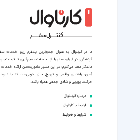
ما در کارناوال به عنوان جامع‌ترین پلتفرم رزرو خدمات سف
گردشگری در ایران، سفر را از لحظه‌ تصمیم‌گیری تا ثبت تجربه
ماندگار معنا می‌کنیم؛ در این مسیر‍ ماموریت‌مان اراﺋــﻪ خدمات ر
آسان، راهنمای واقعی و ترویج حال خوبی‌ست که با دعوت
حرکت، پویایی و شادی جمعی همراه باشد.
دربــاره کارنـــاوال
ارتباط با کارناوال
شرایط و ضوابـط