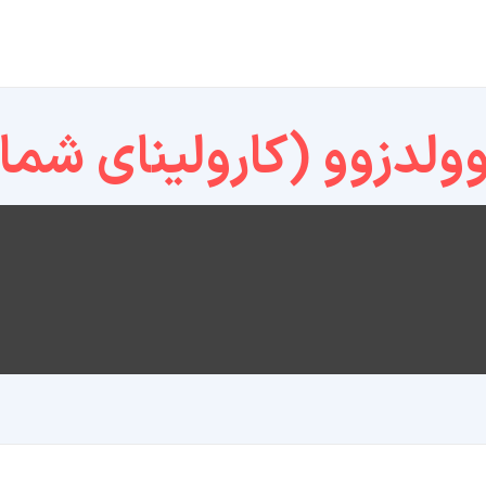
ولدزوو (کارولینای شما