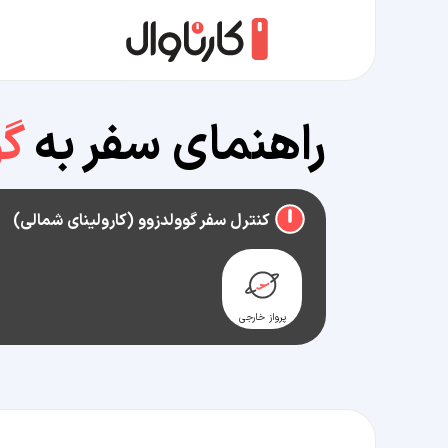
راهنمای سفر به
گو
کنترل سفر گوولدزوو (کارولینای شمالی)
پرواز خارجی