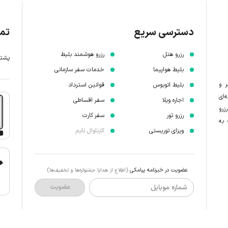
دسترسی سریع
تما
رزرو هتل
رزرو هوشمند بلیط
پشتیبانی 7 
بلیط هواپیما
خدمات سفر سازمانی
ر و
بلیط اتوبوس
قوانین استرداد
‌ای
اجاره ویلا
سفر اقساطی
زرو
رزرو تور
سفر کارت
 به
ویزای توریستی
کارناوال تایم
عضویت در خبرنامه پیامکی
(اطلاع از هدایا جشنواره‌ها و تخفیف‌ها)
شماره موبایل
عضویت