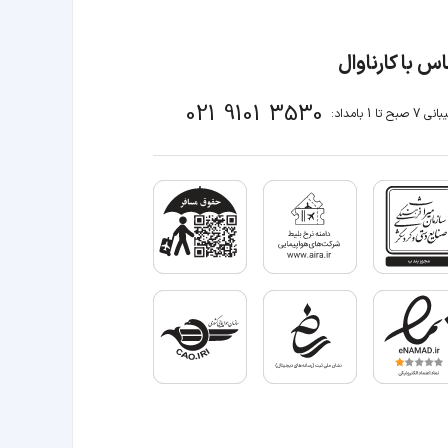
س با کارناوال
021 9101 3530
صبح تا 1 بامداد: