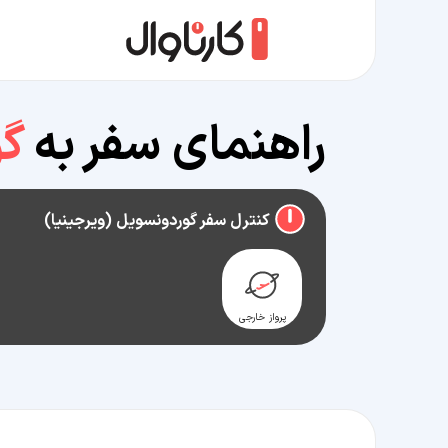
راهنمای سفر به
گو
کنترل سفر گوردونسویل (ویرجینیا)
پرواز خارجی