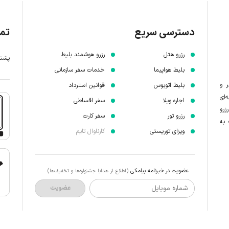
دسترسی سریع
تما
رزرو هتل
رزرو هوشمند بلیط
پشتیبانی 7 
بلیط هواپیما
خدمات سفر سازمانی
ر و
بلیط اتوبوس
قوانین استرداد
‌ای
اجاره ویلا
سفر اقساطی
زرو
رزرو تور
سفر کارت
 به
ویزای توریستی
کارناوال تایم
عضویت در خبرنامه پیامکی
(اطلاع از هدایا جشنواره‌ها و تخفیف‌ها)
شماره موبایل
عضویت