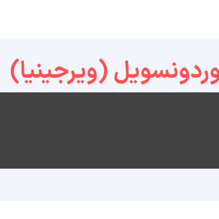
ردونسویل (ویرجینیا)