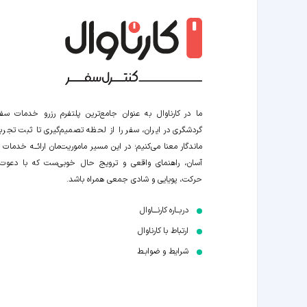
ما در کارناوال به عنوان جامع‌ترین پلتفرم رزرو خدمات سف
گردشگری در ایران، سفر را از لحظه‌ تصمیم‌گیری تا ثبت تجربه
ماندگار معنا می‌کنیم؛ در این مسیر‍ ماموریت‌مان اراﺋــﻪ خدمات ر
آسان، راهنمای واقعی و ترویج حال خوبی‌ست که با دعوت
حرکت، پویایی و شادی جمعی همراه باشد.
دربــاره کارنـــاوال
ارتباط با کارناوال
شرایط و ضوابـط