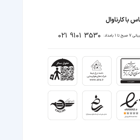
س با کارناوال
021 9101 3530
صبح تا 1 بامداد: