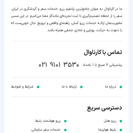
ما در کارناوال به عنوان جامع‌ترین پلتفرم رزرو خدمات سفر و گردشگری در ایران،
سفر را از لحظه‌ تصمیم‌گیری تا ثبت تجربه‌ای ماندگار معنا می‌کنیم؛ در این مسیر‍
ماموریت‌مان اراﺋــﻪ خدمات رزرو آسان، راهنمای واقعی و ترویج حال خوبی‌ست که
با دعوت به حرکت، پویایی و شادی جمعی همراه باشد.
تماس با کارناوال
021 9101 3530
پشتیبانی 7 صبح تا 1 بامداد:
درباره ما
ارتباط با ما
شرایط و ضوابـط
دسترسی سریع
رزرو هتل
رزرو هوشمند بلیط
بلیط هواپیما
خدمات سفر سازمانی