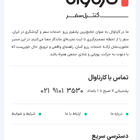
ما در کارناوال به عنوان جامع‌ترین پلتفرم رزرو خدمات سفر و گردشگری در ایران،
سفر را از لحظه‌ تصمیم‌گیری تا ثبت تجربه‌ای ماندگار معنا می‌کنیم؛ در این مسیر‍
ماموریت‌مان اراﺋــﻪ خدمات رزرو آسان، راهنمای واقعی و ترویج حال خوبی‌ست که
با دعوت به حرکت، پویایی و شادی جمعی همراه باشد.
تماس با کارناوال
021 9101 3530
پشتیبانی 7 صبح تا 1 بامداد:
درباره ما
ارتباط با ما
شرایط و ضوابـط
دسترسی سریع