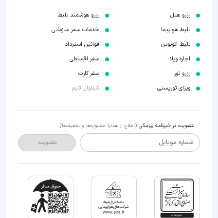
رزرو هتل
رزرو هوشمند بلیط
بلیط هواپیما
خدمات سفر سازمانی
بلیط اتوبوس
قوانین استرداد
اجاره ویلا
سفر اقساطی
رزرو تور
سفر کارت
ویزای توریستی
کارناوال تایم
عضویت در خبرنامه پیامکی
(اطلاع از هدایا جشنواره‌ها و تخفیف‌ها)
شماره موبایل
عضویت