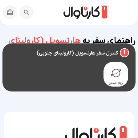
راهنمای سفر به
هارتسویل (کارولینای
جنوبی)
کنترل سفر هارتسویل (کارولینای جنوبی)
پرواز خارجی