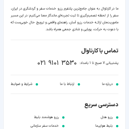
ما در کارناوال به عنوان جامع‌ترین پلتفرم رزرو خدمات سفر و گردشگری در ایران،
سفر را از لحظه‌ تصمیم‌گیری تا ثبت تجربه‌ای ماندگار معنا می‌کنیم؛ در این مسیر‍
ماموریت‌مان اراﺋــﻪ خدمات رزرو آسان، راهنمای واقعی و ترویج حال خوبی‌ست که
با دعوت به حرکت، پویایی و شادی جمعی همراه باشد.
تماس با کارناوال
021 9101 3530
پشتیبانی 7 صبح تا 1 بامداد:
درباره ما
ارتباط با ما
شرایط و ضوابـط
دسترسی سریع
رزرو هتل
رزرو هوشمند بلیط
بلیط هواپیما
خدمات سفر سازمانی