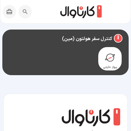
راهنمای سفر به
هولتون (مین)
کنترل سفر هولتون (مین)
پرواز خارجی