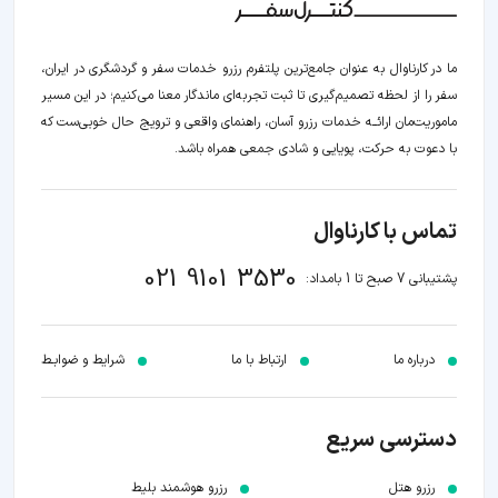
ما در کارناوال به عنوان جامع‌ترین پلتفرم رزرو خدمات سفر و گردشگری در ایران،
سفر را از لحظه‌ تصمیم‌گیری تا ثبت تجربه‌ای ماندگار معنا می‌کنیم؛ در این مسیر‍
ماموریت‌مان اراﺋــﻪ خدمات رزرو آسان، راهنمای واقعی و ترویج حال خوبی‌ست که
با دعوت به حرکت، پویایی و شادی جمعی همراه باشد.
تماس با کارناوال
021 9101 3530
پشتیبانی 7 صبح تا 1 بامداد:
درباره ما
ارتباط با ما
شرایط و ضوابـط
دسترسی سریع
رزرو هتل
رزرو هوشمند بلیط