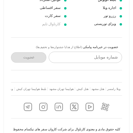
اجاره ویلا
سفر اقساطی
رزرو تور
سفر کارت
ویزای توریستی
کارناوال تایم
عضویت در خبرنامه پیامکی
(اطلاع از هدایا جشنواره‌ها و تخفیف‌ها)
شماره موبایل
عضویت
ویلا رامسر
هتل مشهد
هتل کیش
هواپیما تهران مشهد
بلیط هواپیما تهران کیش
ویلا شمال
کلیه حقوق مادی و معنوی کارناوال برای شرکت کاروان سفر های نیکسام محفوظ