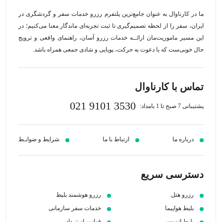
ما در کارناوال به عنوان جامع‌ترین پلتفرم رزرو خدمات سفر و گردشگری در
ایران، سفر را از لحظه‌ تصمیم‌گیری تا ثبت تجربه‌ای ماندگار معنا می‌کنیم؛ در
این مسیر‍ ماموریت‌مان اراﺋــﻪ خدمات رزرو آسان، راهنمای واقعی و ترویج
حال خوبی‌ست که با دعوت به حرکت، پویایی و شادی جمعی همراه باشد.
تماس با کارناوال
021 9101 3530
پشتیبانی 7 صبح تا 1 بامداد:
درباره ما
ارتباط با ما
شرایط و ضوابـط
دسترسی سریع
رزرو هتل
رزرو هوشمند بلیط
بلیط هواپیما
خدمات سفر سازمانی
بلیط اتوبوس
قوانین استرداد