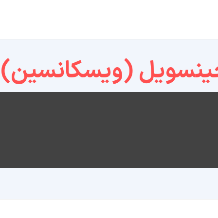
ینسویل (ویسکانسین)