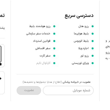
دسترسی سریع
تما
رزرو هتل
رزرو هوشمند بلیط
پشتیبانی 7 
بلیط هواپیما
خدمات سفر سازمانی
ر و
بلیط اتوبوس
قوانین استرداد
‌ای
اجاره ویلا
سفر اقساطی
زرو
رزرو تور
سفر کارت
 به
ویزای توریستی
کارناوال تایم
عضویت در خبرنامه پیامکی
(اطلاع از هدایا جشنواره‌ها و تخفیف‌ها)
شماره موبایل
عضویت