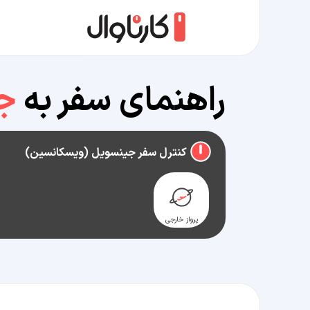
راهنمای سفر به
ج
کنترل سفر جینسویل (ویسکانسین)
پرواز خارجی