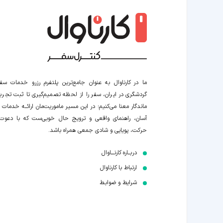
ما در کارناوال به عنوان جامع‌ترین پلتفرم رزرو خدمات سف
گردشگری در ایران، سفر را از لحظه‌ تصمیم‌گیری تا ثبت تجربه
ماندگار معنا می‌کنیم؛ در این مسیر‍ ماموریت‌مان اراﺋــﻪ خدمات ر
آسان، راهنمای واقعی و ترویج حال خوبی‌ست که با دعوت
حرکت، پویایی و شادی جمعی همراه باشد.
دربــاره کارنـــاوال
ارتباط با کارناوال
شرایط و ضوابـط