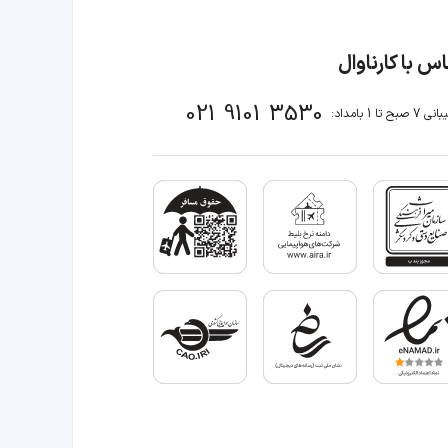
س با کارناوال
021 9101 3530
صبح تا 1 بامداد: