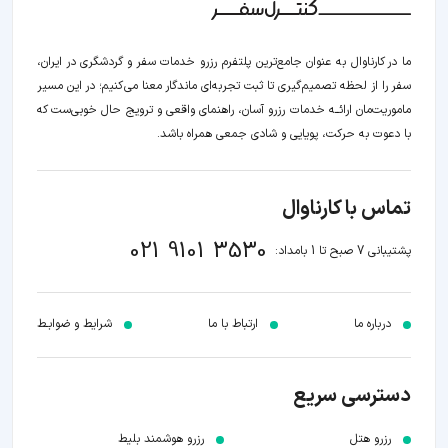
ما در کارناوال به عنوان جامع‌ترین پلتفرم رزرو خدمات سفر و گردشگری در ایران،
سفر را از لحظه‌ تصمیم‌گیری تا ثبت تجربه‌ای ماندگار معنا می‌کنیم؛ در این مسیر‍
ماموریت‌مان اراﺋــﻪ خدمات رزرو آسان، راهنمای واقعی و ترویج حال خوبی‌ست که
با دعوت به حرکت، پویایی و شادی جمعی همراه باشد.
تماس با کارناوال
021 9101 3530
پشتیبانی 7 صبح تا 1 بامداد:
درباره ما
ارتباط با ما
شرایط و ضوابـط
دسترسی سریع
رزرو هتل
رزرو هوشمند بلیط