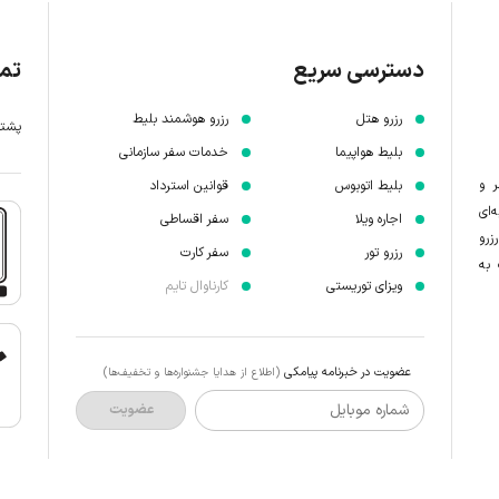
دسترسی سریع
تما
رزرو هتل
رزرو هوشمند بلیط
پشتیبانی 7 
بلیط هواپیما
خدمات سفر سازمانی
ر و
بلیط اتوبوس
قوانین استرداد
‌ای
اجاره ویلا
سفر اقساطی
زرو
رزرو تور
سفر کارت
 به
ویزای توریستی
کارناوال تایم
عضویت در خبرنامه پیامکی
(اطلاع از هدایا جشنواره‌ها و تخفیف‌ها)
شماره موبایل
عضویت