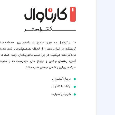
ما در کارناوال به عنوان جامع‌ترین پلتفرم رزرو خدمات سف
گردشگری در ایران، سفر را از لحظه‌ تصمیم‌گیری تا ثبت تجربه
ماندگار معنا می‌کنیم؛ در این مسیر‍ ماموریت‌مان اراﺋــﻪ خدمات ر
آسان، راهنمای واقعی و ترویج حال خوبی‌ست که با دعوت
حرکت، پویایی و شادی جمعی همراه باشد.
دربــاره کارنـــاوال
ارتباط با کارناوال
شرایط و ضوابـط