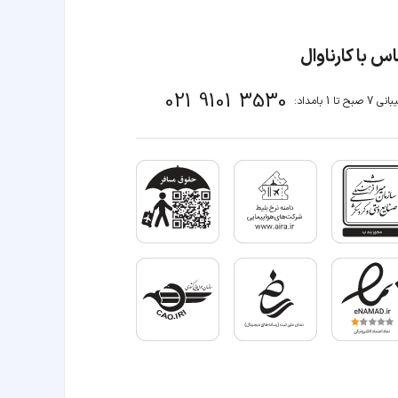
س با کارناوال
021 9101 3530
صبح تا 1 بامداد: