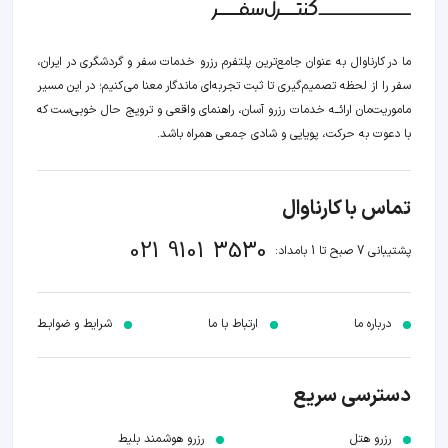
ما در کارناوال به عنوان جامع‌ترین پلتفرم رزرو خدمات سفر و گردشگری در ایران،
سفر را از لحظه‌ تصمیم‌گیری تا ثبت تجربه‌ای ماندگار معنا می‌کنیم؛ در این مسیر‍
ماموریت‌مان اراﺋــﻪ خدمات رزرو آسان، راهنمای واقعی و ترویج حال خوبی‌ست که
با دعوت به حرکت، پویایی و شادی جمعی همراه باشد.
تماس با کارناوال
021 9101 3530
پشتیبانی 7 صبح تا 1 بامداد:
درباره ما
ارتباط با ما
شرایط و ضوابـط
دسترسی سریع
رزرو هتل
رزرو هوشمند بلیط