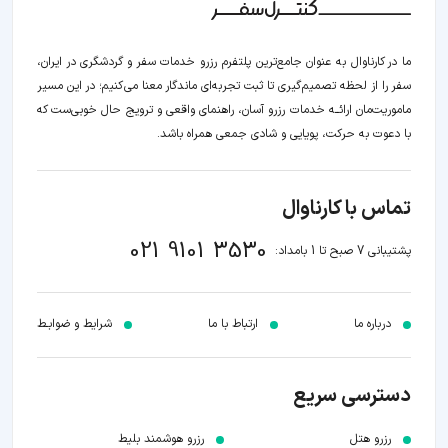
ما در کارناوال به عنوان جامع‌ترین پلتفرم رزرو خدمات سفر و گردشگری در ایران،
سفر را از لحظه‌ تصمیم‌گیری تا ثبت تجربه‌ای ماندگار معنا می‌کنیم؛ در این مسیر‍
ماموریت‌مان اراﺋــﻪ خدمات رزرو آسان، راهنمای واقعی و ترویج حال خوبی‌ست که
با دعوت به حرکت، پویایی و شادی جمعی همراه باشد.
تماس با کارناوال
021 9101 3530
پشتیبانی 7 صبح تا 1 بامداد:
درباره ما
ارتباط با ما
شرایط و ضوابـط
دسترسی سریع
رزرو هتل
رزرو هوشمند بلیط