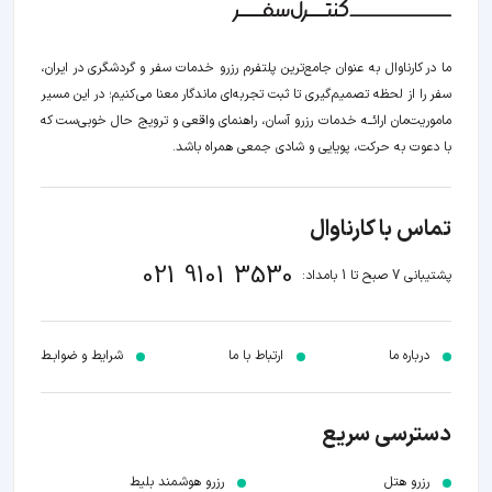
ما در کارناوال به عنوان جامع‌ترین پلتفرم رزرو خدمات سفر و گردشگری در ایران،
سفر را از لحظه‌ تصمیم‌گیری تا ثبت تجربه‌ای ماندگار معنا می‌کنیم؛ در این مسیر‍
ماموریت‌مان اراﺋــﻪ خدمات رزرو آسان، راهنمای واقعی و ترویج حال خوبی‌ست که
با دعوت به حرکت، پویایی و شادی جمعی همراه باشد.
تماس با کارناوال
021 9101 3530
پشتیبانی 7 صبح تا 1 بامداد:
درباره ما
ارتباط با ما
شرایط و ضوابـط
دسترسی سریع
رزرو هتل
رزرو هوشمند بلیط