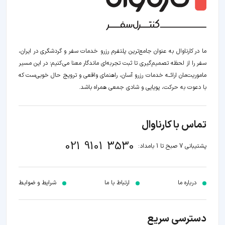
ما در کارناوال به عنوان جامع‌ترین پلتفرم رزرو خدمات سفر و گردشگری در ایران،
سفر را از لحظه‌ تصمیم‌گیری تا ثبت تجربه‌ای ماندگار معنا می‌کنیم؛ در این مسیر‍
ماموریت‌مان اراﺋــﻪ خدمات رزرو آسان، راهنمای واقعی و ترویج حال خوبی‌ست که
با دعوت به حرکت، پویایی و شادی جمعی همراه باشد.
تماس با کارناوال
021 9101 3530
پشتیبانی 7 صبح تا 1 بامداد:
درباره ما
ارتباط با ما
شرایط و ضوابـط
دسترسی سریع