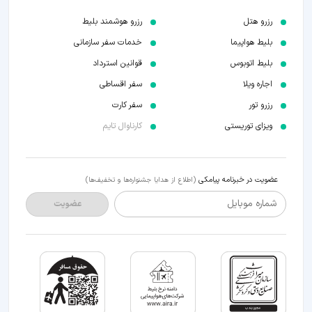
رزرو هتل
رزرو هوشمند بلیط
بلیط هواپیما
خدمات سفر سازمانی
بلیط اتوبوس
قوانین استرداد
اجاره ویلا
سفر اقساطی
رزرو تور
سفر کارت
ویزای توریستی
کارناوال تایم
عضویت در خبرنامه پیامکی
(اطلاع از هدایا جشنواره‌ها و تخفیف‌ها)
شماره موبایل
عضویت