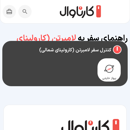
راهنمای سفر به
لامبرتن (کارولینای
شمالی)
کنترل سفر لامبرتن (کارولینای شمالی)
پرواز خارجی