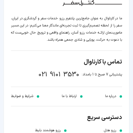
ما در کارناوال به عنوان جامع‌ترین پلتفرم رزرو خدمات سفر و گردشگری در ایران،
سفر را از لحظه‌ تصمیم‌گیری تا ثبت تجربه‌ای ماندگار معنا می‌کنیم؛ در این مسیر‍
ماموریت‌مان اراﺋــﻪ خدمات رزرو آسان، راهنمای واقعی و ترویج حال خوبی‌ست که
با دعوت به حرکت، پویایی و شادی جمعی همراه باشد.
تماس با کارناوال
021 9101 3530
پشتیبانی 7 صبح تا 1 بامداد:
درباره ما
ارتباط با ما
شرایط و ضوابـط
دسترسی سریع
رزرو هتل
رزرو هوشمند بلیط