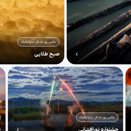
عکس روز نشنال جئوگرافیک
صبح طلایی
عکس روز نشنال جئوگرافیک
جشنواره نورافشانی
ص