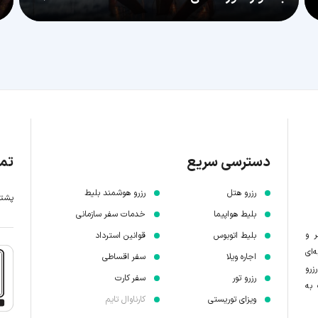
دسترسی سریع
تما
رزرو هتل
رزرو هوشمند بلیط
پشتیبانی 7 
بلیط هواپیما
خدمات سفر سازمانی
ر و
بلیط اتوبوس
قوانین استرداد
‌ای
اجاره ویلا
سفر اقساطی
زرو
رزرو تور
سفر کارت
 به
ویزای توریستی
کارناوال تایم