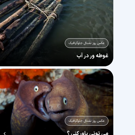
عکس روز نشنال جئوگرافیک
غوطه ور در آب
عکس روز نشنال جئوگرافیک
می تونی باور کنی ؟