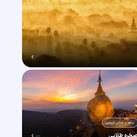
بناها و اماکن تاریخی
خره طلایی