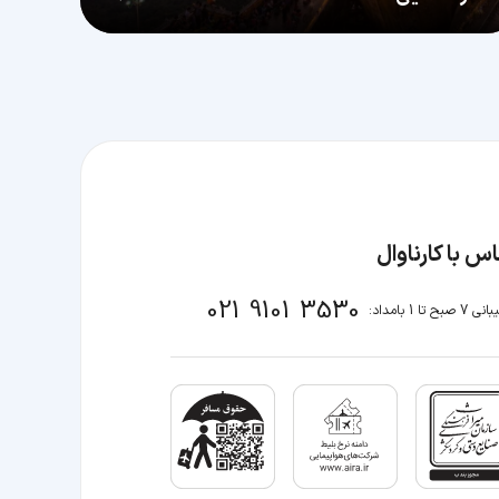
س با کارناوال
021 9101 3530
صبح تا 1 بامداد: