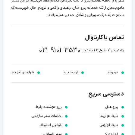
سفر را از لحظه‌ تصمیم‌گیری تا ثبت تجربه‌ای ماندگار معنا می‌کنیم؛ در این مسیر‍
ماموریت‌مان اراﺋــﻪ خدمات رزرو آسان، راهنمای واقعی و ترویج حال خوبی‌ست که
با دعوت به حرکت، پویایی و شادی جمعی همراه باشد.
تماس با کارناوال
021 9101 3530
پشتیبانی 7 صبح تا 1 بامداد:
درباره ما
ارتباط با ما
شرایط و ضوابـط
دسترسی سریع
رزرو هتل
رزرو هوشمند بلیط
بلیط هواپیما
خدمات سفر سازمانی
بلیط اتوبوس
قوانین استرداد
اجاره ویلا
سفر اقساطی