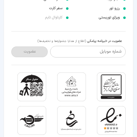
رزرو تور
سفر کارت
ویزای توریستی
کارناوال تایم
عضویت در خبرنامه پیامکی
(اطلاع از هدایا جشنواره‌ها و تخفیف‌ها)
شماره موبایل
عضویت