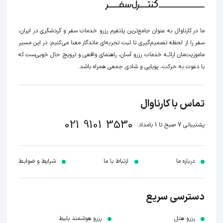
ما در کارناوال به عنوان جامع‌ترین پلتفرم رزرو خدمات سفر و گردشگری در ایران،
سفر را از لحظه‌ تصمیم‌گیری تا ثبت تجربه‌ای ماندگار معنا می‌کنیم؛ در این مسیر‍
ماموریت‌مان اراﺋــﻪ خدمات رزرو آسان، راهنمای واقعی و ترویج حال خوبی‌ست که
با دعوت به حرکت، پویایی و شادی جمعی همراه باشد.
تماس با کارناوال
021 9101 3530
پشتیبانی 7 صبح تا 1 بامداد:
درباره ما
ارتباط با ما
شرایط و ضوابـط
دسترسی سریع
رزرو هتل
رزرو هوشمند بلیط